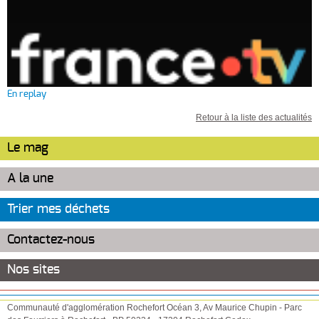
En replay
Retour à la liste des actualités
Le mag
A la une
Trier mes déchets
Contactez-nous
Nos sites
Communauté d'agglomération Rochefort Océan
3, Av Maurice Chupin
-
Parc