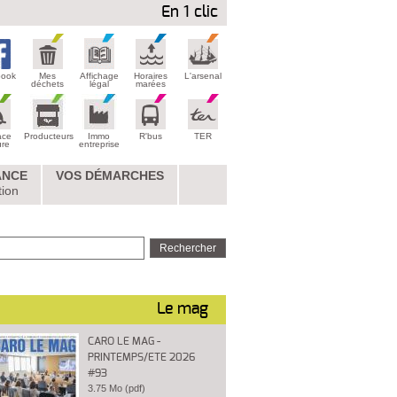
En 1 clic
book
Mes
Affichage
Horaires
L'arsenal
déchets
légal
marées
ace
Producteurs
Immo
R'bus
TER
ure
entreprise
ANCE
VOS DÉMARCHES
tion
Le mag
CARO LE MAG -
PRINTEMPS/ETE 2026
#93
3.75 Mo (pdf)