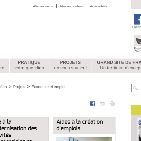
Aller au menu
Aller au contenu
Accessibilité
Face
Esp
Nat
PRATIQUE
PROJETS
GRAND SITE DE FR
ire
votre quotidien
on vous soutient
Un territoire d'excep
céan
Projets
Economie et emploi
 à la
Aides à la création
ernisation des
d'emplois
vités