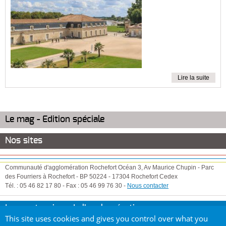
Lire la suite
Le mag - Edition spéciale
Nos sites
Communauté d'agglomération Rochefort Océan
3, Av Maurice Chupin
-
Parc
des Fourriers à Rochefort
-
BP 50224
-
17304
Rochefort Cedex
Tél. :
05 46 82 17 80
-
Fax :
05 46 99 76 30
-
Nous contacter
Les partenaires de l'agglomération
This site uses cookies and gives you control over what you