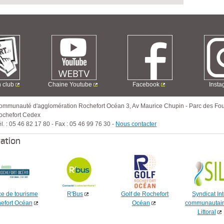
n club
Chaine Youtube
Facebook
Inst
ommunauté d'agglomération Rochefort Océan
3, Av Maurice Chupin
-
Parc des Fou
ochefort Cedex
l. :
05 46 82 17 80
-
Fax :
05 46 99 76 30
-
Nous contacter
ration
ce de tourisme
R'Bus
Golf de Rochefort
Syndicat Int
efort Océan
Océan
communautair
Littoral