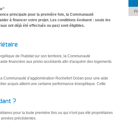
e’’
Pl
idence principale pour la première fois, la Communauté
der à financer votre projet. Les conditions évoluent : seuls les
ux ont déjà été effectués ou pas) sont éligibles.
iétaire
rgétique de l'habitat sur son territoire, la Communauté
ide financière aux primo-accédants afin d'acquérir des logements
ter la Communauté d’agglomération Rochefort Océan pour une aide
bilier acquis atteint une certaine performance énergétique. Cette
dant ?
taires pour la toute première fois ou qui n'ont pas été propriétaires
x années précédentes.