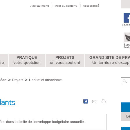
Aller au menu
Aller au contenu
Accessibilité
Face
Esp
Nat
PRATIQUE
PROJETS
GRAND SITE DE FR
ire
votre quotidien
on vous soutient
Un territoire d'excep
céan
Projets
Habitat et urbanisme
dants
Le
buées dans la limite de l'enveloppe budgétaire annuelle.