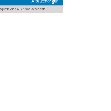
À télécharger
aquette Aide aux primo-accédants