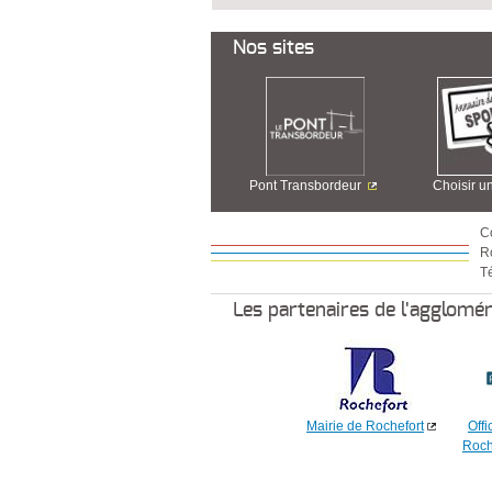
Nos sites
Pont Transbordeur
Choisir u
C
R
Té
Les partenaires de l'agglomé
Mairie de Rochefort
Offi
Roch