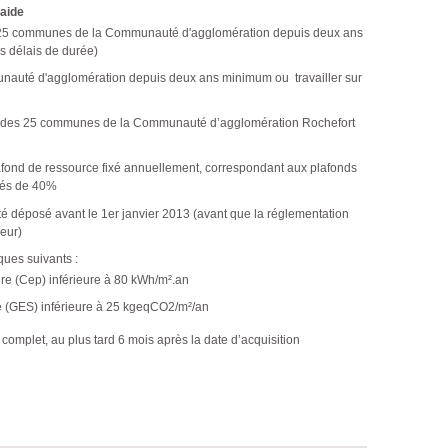
l'aide
s 25 communes de la Communauté d'agglomération depuis deux ans
ns délais de durée)
nauté d'agglomération depuis deux ans minimum ou travailler sur
r une des 25 communes de la Communauté d’agglomération Rochefort
afond de ressource fixé annuellement, correspondant aux plafonds
rés de 40%
été déposé avant le 1er janvier 2013 (avant que la réglementation
eur)
ques suivants :
re (Cep) inférieure à 80 kWh/m².an
re (GES) inférieure à 25 kgeqCO2/m²/an
omplet, au plus tard 6 mois après la date d’acquisition