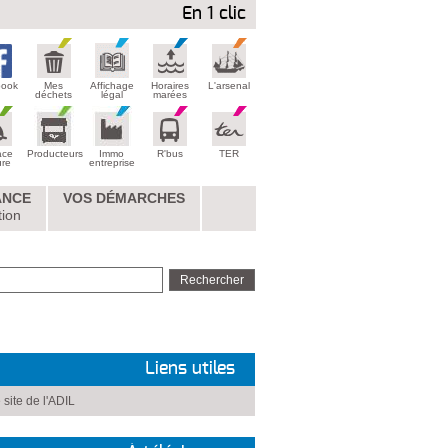
En 1 clic
book
Mes
Affichage
Horaires
L'arsenal
déchets
légal
marées
ace
Producteurs
Immo
R'bus
TER
ure
entreprise
ANCE
VOS DÉMARCHES
tion
Liens utiles
 site de l'ADIL