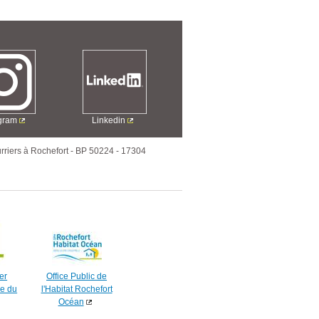
agram
Linkedin
rriers à Rochefort
-
BP 50224
-
17304
er
Office Public de
e du
l'Habitat Rochefort
Océan