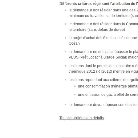
Différents critères régissent l'attribution de 
le demandeur doit résider dans une de
minimum ou travailler sur le territoire (sa
le demandeur doit résider dans la Commu
le territoire (sans délais de durée)
le projet d'achat doit être localisé su
Océan
le demandeur ne doit pas dépasser le pl
PLUS (Prêt Locatif à Usage Social) majo
les biens dont le permis de construire a 
thermique 2012 (RT2012) n’entre en vigu
les biens répondant aux critères énergéti
une consommation d’énergie primai
une émission de gaz à effet de ser
le demandeur devra déposer son dossier c
Tous les critères en détails