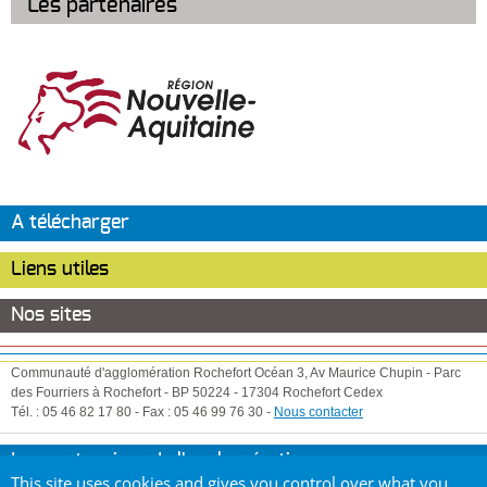
Les partenaires
A télécharger
Liens utiles
Nos sites
Communauté d'agglomération Rochefort Océan
3, Av Maurice Chupin
-
Parc
des Fourriers à Rochefort
-
BP 50224
-
17304
Rochefort Cedex
Tél. :
05 46 82 17 80
-
Fax :
05 46 99 76 30
-
Nous contacter
Les partenaires de l'agglomération
This site uses cookies and gives you control over what you