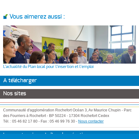
Vous aimerez aussi :
L'actualité du Plan local pour l'insertion et l'emploi
A télécharger
Nos sites
Communauté d'agglomération Rochefort Océan
3, Av Maurice Chupin
-
Parc
des Fourriers à Rochefort
-
BP 50224
-
17304
Rochefort Cedex
Tél. :
05 46 82 17 80
-
Fax :
05 46 99 76 30
-
Nous contacter
Les partenaires de l'agglomération