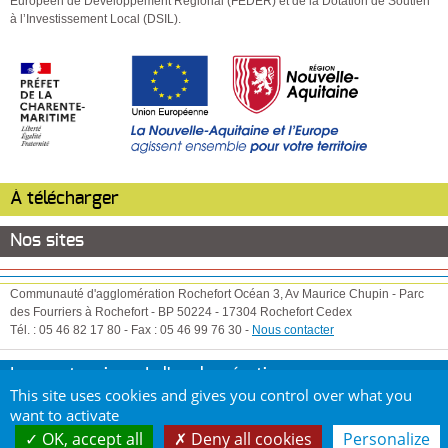
Européen de Développement Régional (FEDER) et de la Dotation de Soutien
à l’Investissement Local (DSIL).
À télécharger
Nos sites
Communauté d'agglomération Rochefort Océan
3, Av Maurice Chupin
-
Parc
des Fourriers à Rochefort
-
BP 50224
-
17304
Rochefort Cedex
Tél. :
05 46 82 17 80
-
Fax :
05 46 99 76 30
-
Nous contacter
Les partenaires de l'agglomération
This site uses cookies and gives you control over what you
Copyright Communauté d'agglomération Rochefort Océan - Tous droits
want to activate
réservés
OK, accept all
Deny all cookies
Personalize
Mentions légales
Plan de site
Contact