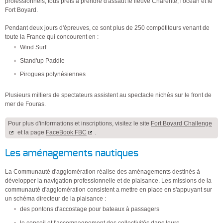
professionnels, tous prêts à prendre d'assaut le fleuve Charente, l'océan et le
Fort Boyard.
Pendant deux jours d'épreuves, ce sont plus de 250 compétiteurs venant de
toute la France qui concourent en :
Wind Surf
Stand'up Paddle
Pirogues polynésiennes
Plusieurs milliers de spectateurs assistent au spectacle nichés sur le front de
mer de Fouras.
Pour plus d'informations et inscriptions, visitez le site
Fort Boyard Challenge
et la page
FaceBook FBC
.
Les aménagements nautiques
La Communauté d'agglomération réalise des aménagements destinés à
développer la navigation professionnelle et de plaisance. Les missions de la
communauté d'agglomération consistent a mettre en place en s'appuyant sur
un schéma directeur de la plaisance :
des pontons d'accostage pour bateaux à passagers
le conseil et l'accompagnement des collectivités dans leurs