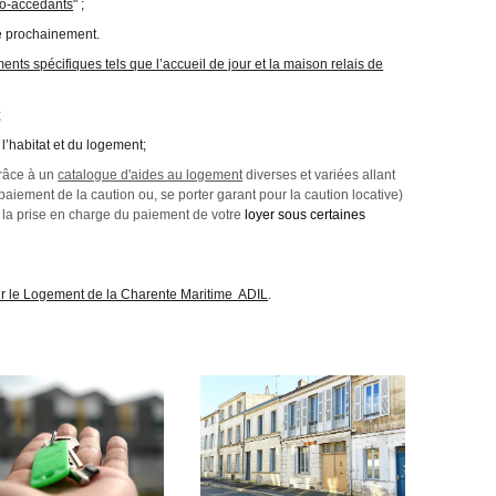
mo-accédants
" ;
ne prochainement.
ts spécifiques tels que l’accueil de jour et la maison relais de
;
 l’habitat et du logement;
grâce à un
catalogue d'aides au logement
diverses et variées allant
ement de la caution ou, se porter garant pour la caution locative)
r la prise en charge du paiement de votre
loyer sous certaines
r le Logement de la Charente Maritime ADIL
.