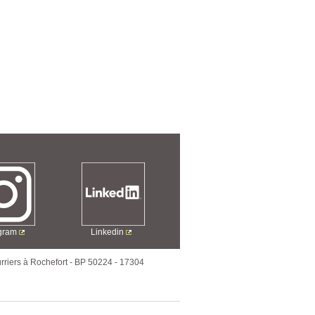
agram
Linkedin
rriers à Rochefort
-
BP 50224
-
17304