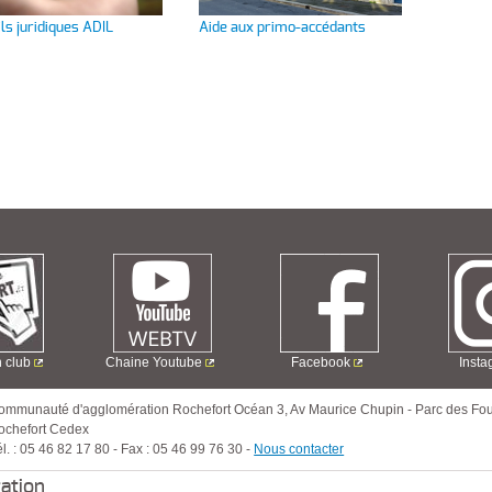
ls juridiques ADIL
Aide aux primo-accédants
n club
Chaine Youtube
Facebook
Inst
ommunauté d'agglomération Rochefort Océan
3, Av Maurice Chupin
-
Parc des Fou
ochefort Cedex
l. :
05 46 82 17 80
-
Fax :
05 46 99 76 30
-
Nous contacter
ration