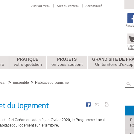
Aller au menu
Aller au contenu
Accessibilité
Face
Esp
Nat
PRATIQUE
PROJETS
GRAND SITE DE FR
ire
votre quotidien
on vous soutient
Un territoire d'excep
céan
Ensemble
Habitat et urbanisme
t et du logement
chefort Océan ont adopté, en février 2020, le Programme Local
PL
abitat et du logement sur le territoire.
Ro