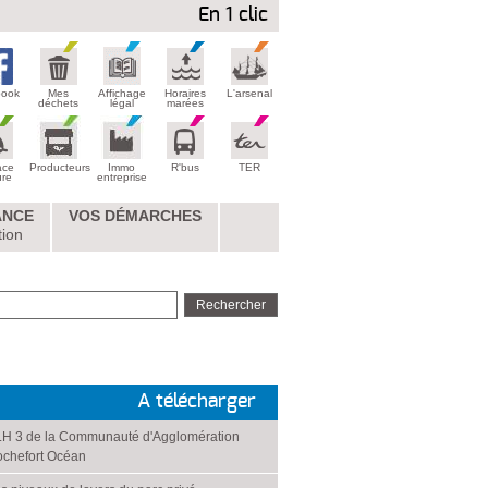
En 1 clic
book
Mes
Affichage
Horaires
L'arsenal
déchets
légal
marées
ace
Producteurs
Immo
R'bus
TER
ure
entreprise
ANCE
VOS DÉMARCHES
tion
A télécharger
H 3 de la Communauté d'Agglomération
chefort Océan