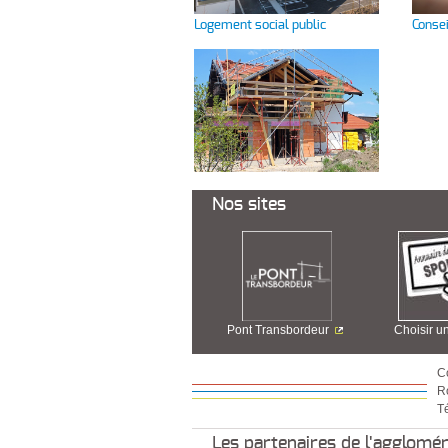
Logement social public
Consei
Nos sites
Pont Transbordeur
Choisir u
C
R
Té
Les partenaires de l'agglomé