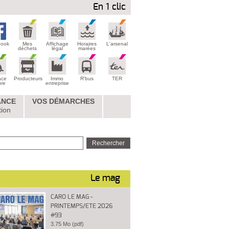
En 1 clic
book
Mes
Affichage
Horaires
L'arsenal
déchets
légal
marées
ace
Producteurs
Immo
R'bus
TER
ure
entreprise
ANCE
VOS DÉMARCHES
tion
Le mag
CARO LE MAG -
PRINTEMPS/ETE 2026
#93
3.75 Mo (pdf)