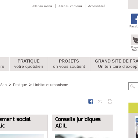
Aller au menu
Aller au contenu
Accessibilité
Face
Esp
Nat
PRATIQUE
PROJETS
GRAND SITE DE FR
ire
votre quotidien
on vous soutient
Un territoire d'excep
céan
Pratique
Habitat et urbanisme
ement social
Conseils juridiques
ic
ADIL