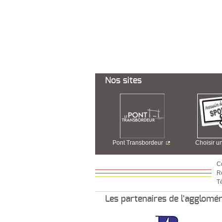
Nos sites
Pont Transbordeur
Choisir u
C
R
Té
Les partenaires de l'agglomé