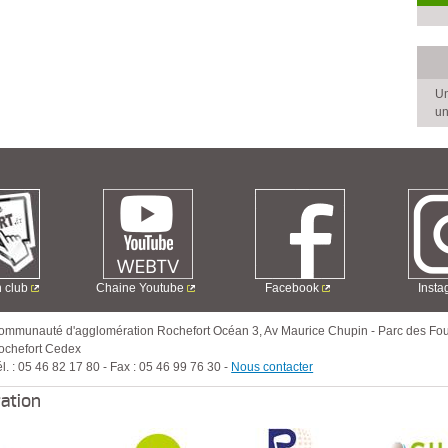
Un
un
n club
Chaine Youtube
Facebook
Inst
ommunauté d'agglomération Rochefort Océan
3, Av Maurice Chupin
-
Parc des Fou
ochefort Cedex
l. :
05 46 82 17 80
-
Fax :
05 46 99 76 30
-
Nous contacter
ration