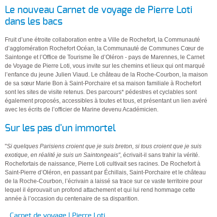
Le nouveau Carnet de voyage de Pierre Loti
dans les bacs
Fruit d’une étroite collaboration entre a Ville de Rochefort, la Communauté
d’agglomération Rochefort Océan, la Communauté de Communes Cœur de
Saintonge et l’Office de Tourisme île d’Oléron - pays de Marennes, le Carnet
de Voyage de Pierre Loti, vous invite sur les chemins et lieux qui ont marqué
l’enfance du jeune Julien Viaud. Le château de la Roche-Courbon, la maison
de sa sœur Marie Bon à Saint-Porchaire et sa maison familiale à Rochefort
sont les sites de visite retenus. Des parcours* pédestres et cyclables sont
également proposés, accessibles à toutes et tous, et présentant un lien avéré
avec les écrits de l’officier de Marine devenu Académicien.
Sur les pas d'un immortel
"
Si quelques Parisiens croient que je suis breton, si tous croient que je suis
exotique, en réalité je suis un Saintongeais"
, écrivait-il sans trahir la vérité.
Rochefortais de naissance, Pierre Loti cultivait ses racines. De Rochefort à
Saint-Pierre d’Oléron, en passant par Échillais, Saint-Porchaire et le château
de la Roche-Courbon, l’écrivain a laissé sa trace sur ce vaste territoire pour
lequel il éprouvait un profond attachement et qui lui rend hommage cette
année à l’occasion du centenaire de sa disparition.
Carnet de voyage | Pierre Loti