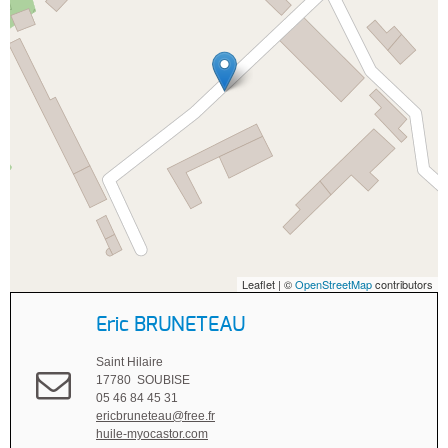
Leaflet | ©
OpenStreetMap
contributors
Eric BRUNETEAU
Saint Hilaire
17780 SOUBISE
05 46 84 45 31
ericbruneteau@free.fr
huile-myocastor.com