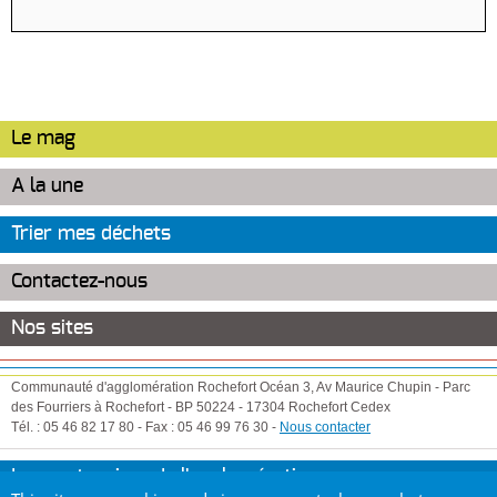
Le mag
A la une
Trier mes déchets
Contactez-nous
Nos sites
Communauté d'agglomération Rochefort Océan
3, Av Maurice Chupin
-
Parc
des Fourriers à Rochefort
-
BP 50224
-
17304
Rochefort Cedex
Tél. :
05 46 82 17 80
-
Fax :
05 46 99 76 30
-
Nous contacter
Les partenaires de l'agglomération