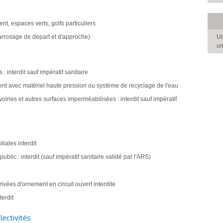
nt, espaces verts, golfs particuliers
Un
 arrosage de départ et d'approche)
un
: interdit sauf impératif sanitaire
nt avec matériel haute pression ou système de recyclage de l'eau
 voiries et autres surfaces imperméabilisées : interdit sauf impératif
iales interdit
lic : interdit (sauf impératif sanitaire validé par l'ARS)
ivées d'ornement en circuit ouvert interdite
terdit
lectivités