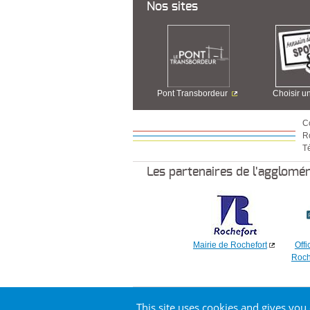
Nos sites
Pont Transbordeur
Choisir u
C
R
Té
Les partenaires de l'agglomé
Mairie de Rochefort
Offi
Roch
Copyright Communauté d'agglomération Rochefo
This site uses cookies and gives you