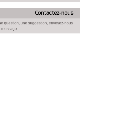
Contactez-nous
e question, une suggestion, envoyez-nous
 message.