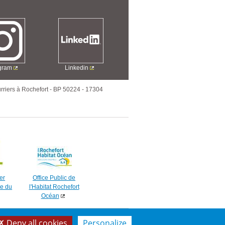
agram
Linkedin
rriers à Rochefort
-
BP 50224
-
17304
er
Office Public de
e du
l'Habitat Rochefort
Océan
Deny all cookies
Personalize