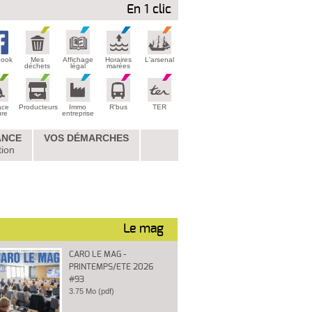
En 1 clic
book
Mes
Affichage
Horaires
L'arsenal
déchets
légal
marées
ace
Producteurs
Immo
R'bus
TER
ure
entreprise
ANCE
VOS DÉMARCHES
tion
Le mag
CARO LE MAG -
PRINTEMPS/ETE 2026
#93
3.75 Mo (pdf)