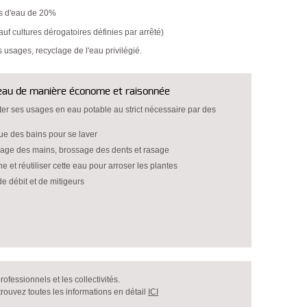
s d'eau de 20%
sauf cultures dérogatoires définies par arrêté)
s usages, recyclage de l'eau privilégié.
l'eau de manière économe et raisonnée
miter ses usages en eau potable au strict nécessaire par des
ue des bains pour se laver
nage des mains, brossage des dents et rasage
 et réutiliser cette eau pour arroser les plantes
de débit et de mitigeurs
professionnels et les collectivités.
trouvez toutes les informations en détail
ICI