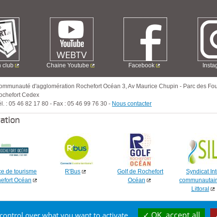
n club
Chaine Youtube
Facebook
Inst
ommunauté d'agglomération Rochefort Océan
3, Av Maurice Chupin
-
Parc des Fou
ochefort Cedex
l. :
05 46 82 17 80
-
Fax :
05 46 99 76 30
-
Nous contacter
ration
ce de tourisme
R'Bus
Golf de Rochefort
Syndicat Int
efort Océan
Océan
communautair
Littoral
rt Océan - Tous droits réservés
OK, accept all
 control over what you want to activate