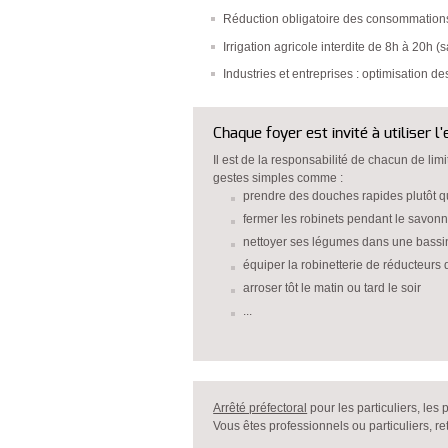
Réduction obligatoire des consommation
Irrigation agricole interdite de 8h à 20h (
Industries et entreprises : optimisation de
Chaque foyer est invité à utiliser 
Il est de la responsabilité de chacun de li
gestes simples comme :
prendre des douches rapides plutôt q
fermer les robinets pendant le savon
nettoyer ses légumes dans une bassine
équiper la robinetterie de réducteurs 
arroser tôt le matin ou tard le soir
...
Arrêté préfectoral
pour les particuliers, les 
Vous êtes professionnels ou particuliers, re