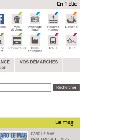
En 1 clic
book
Mes
Affichage
Horaires
L'arsenal
déchets
légal
marées
ace
Producteurs
Immo
R'bus
TER
ure
entreprise
ANCE
VOS DÉMARCHES
tion
Le mag
CARO LE MAG -
PRINTEMPS/ETE 2026