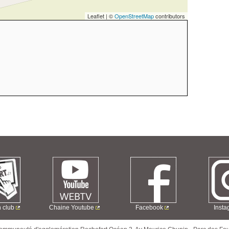
Leaflet | ©
OpenStreetMap
contributors
n club
Chaine Youtube
Facebook
Inst