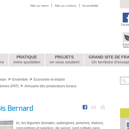
Aller au menu
Aller au contenu
Accessibilité
Face
Esp
Nat
PRATIQUE
PROJETS
GRAND SITE DE FR
ire
votre quotidien
on vous soutient
Un territoire d'excep
céan
Ensemble
Economie et emploi
arennes (PAT)
Annuaire des producteurs locaux
is Bernard
Ici, les légumes (tomates, aubergines, poivrons, melons,
concombres et salades), de saison, sont cultivés sans