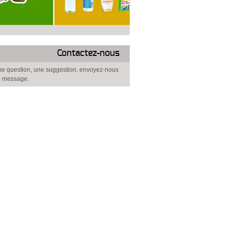
Contactez-nous
e question, une suggestion, envoyez-nous
 message.