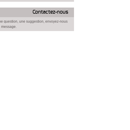
Contactez-nous
e question, une suggestion, envoyez-nous
 message.