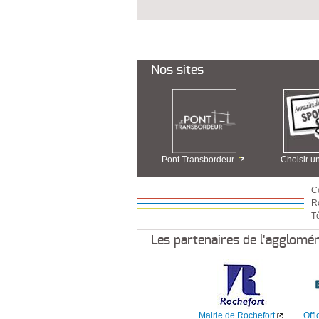
Nos sites
Pont Transbordeur
Choisir u
C
R
Té
Les partenaires de l'agglomé
Mairie de Rochefort
Offi