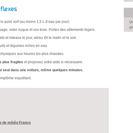
éflexes
s avoir soif (au moins 1,5 L d’eau par jour).
Un
un
isage, votre nuque et vos bras. Portez des vêtements légers.
ets et rideaux le jour, aérez tôt le matin et le soir.
fruits et légumes riches en eau.
és physiques aux heures les plus chaudes.
 plus fragiles
et proposez votre aide si nécessaire.
al seul dans une voiture, même quelques minutes.
ymptôme inquiétant.
ite de météo France