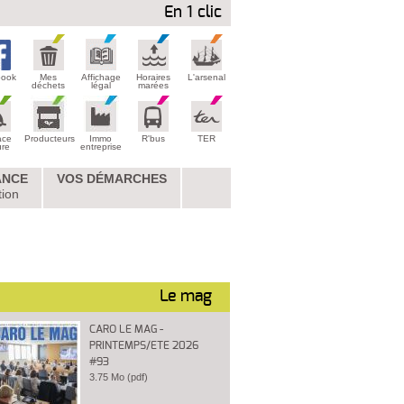
En 1 clic
book
Mes
Affichage
Horaires
L'arsenal
déchets
légal
marées
ace
Producteurs
Immo
R'bus
TER
ure
entreprise
ANCE
VOS DÉMARCHES
tion
Le mag
CARO LE MAG -
PRINTEMPS/ETE 2026
#93
3.75 Mo (pdf)