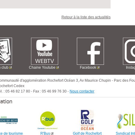
Retour à la liste des actualités
n club
Chaine Youtube
Facebook
Inst
ommunauté d'agglomération Rochefort Océan
3, Av Maurice Chupin
-
Parc des Fou
ochefort Cedex
l. :
05 46 82 17 80
-
Fax :
05 46 99 76 30
-
Nous contacter
ration
ce de tourisme
R'Bus
Golf de Rochefort
Syndicat Int