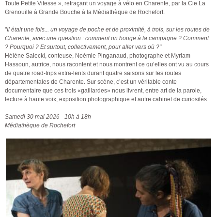
Toute Petite Vitesse », retraçant un voyage à vélo en Charente, par la Cie La
Grenouille à Grande Bouche à la Médiathèque de Rochefort.
"
Il était une fois... un voyage de poche et de proximité, à trois, sur les routes de
Charente, avec une question : comment on bouge à la campagne ? Comment
? Pourquoi ? Et surtout, collectivement, pour aller vers où ?"
Hélène Salecki, conteuse, Noémie Pinganaud, photographe et Myriam
Hassoun, autrice, nous racontent et nous montrent ce qu’elles ont vu au cours
de quatre road-trips extra-lents durant quatre saisons sur les routes
départementales de Charente. Sur scène, c’est un véritable conte
documentaire que ces trois «gaillardes» nous livrent, entre art de la parole,
lecture à haute voix, exposition photographique et autre cabinet de curiosités.
Samedi 30 mai 2026 - 10h à 18h
Médiathèque de Rochefort