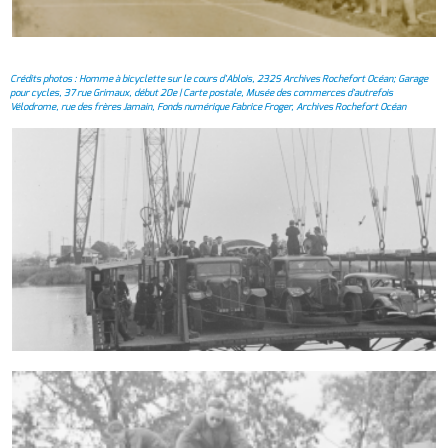
Crédits photos : Homme à bicyclette sur le cours d'Ablois, 232S Archives Rochefort Océan; Garage
pour cycles, 37 rue Grimaux, début 20e | Carte postale, Musée des commerces d'autrefois
Vélodrome, rue des frères Jamain, Fonds numérique Fabrice Froger, Archives Rochefort Océan