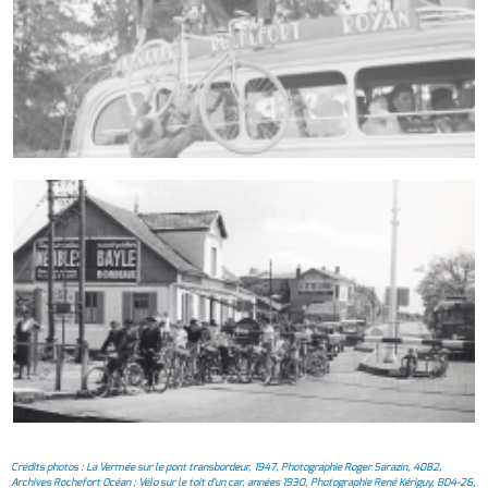
Crédits photos : La Vermée sur le pont transbordeur, 1947, Photographie Roger Sarazin, 40B2,
Archives Rochefort Océan ; Vélo sur le toit d'un car, années 1930, Photographie René Kériguy, BD4-26,