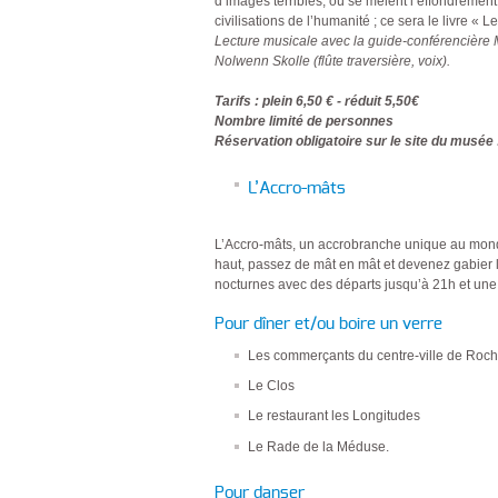
d’images terribles, où se mêlent l’effondremen
civilisations de l’humanité ; ce sera le livre « 
Lecture musicale avec la guide-conférencièr
Nolwenn Skolle (flûte traversière, voix).
Tarifs : plein 6,50 € - réduit 5,50€
Nombre limité de personnes
Réservation obligatoire sur le site du musée
L’Accro-mâts
L’Accro-mâts, un accrobranche unique au mond
haut, passez de mât en mât et devenez gabier l
nocturnes avec des départs jusqu’à 21h et une
Pour dîner et/ou boire un verre
Les commerçants du centre-ville de Roch
Le Clos
Le restaurant les Longitudes
Le Rade de la Méduse.
Pour danser