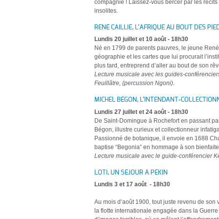
compagnie ! Laissez-vous bercer par les récit
insolites.
RENÉ CAILLIÉ, L’AFRIQUE AU BOUT DES PI
Lundis 20 juillet et 10 août - 18h30
Né en 1799 de parents pauvres, le jeune René Ca
géographie et les cartes que lui procurait l’inst
plus tard, entreprend d’aller au bout de son rêv
Lecture musicale avec les guides-conférencie
Feuillâtre, (percussion Ngoni).
MICHEL BÉGON, L’INTENDANT-COLLECTIO
Lundis 27 juillet et 24 août - 18h30
De Saint-Domingue à Rochefort en passant par M
Bégon, illustre curieux et collectionneur infatig
Passionné de botanique, il envoie en 1688 Charl
baptise “Begonia” en hommage à son bienfaite
Lecture musicale avec le guide-conférencier 
LOTI, UN SÉJOUR À PÉKIN
Lundis 3 et 17 août - 18h30
Au mois d’août 1900, tout juste revenu de son 
la flotte internationale engagée dans la Guerre