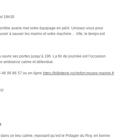
et 18h30
errible avarie met votre équipage en péril. Unissez-vous pour
réussir à sauver les marins et votre machine… Vite, le temps est
 ouvre ses portes jusqu’à 19h. La fin de journée est l’occasion
 une ambiance calme et détendue.
5 46 99 86 57 ou en ligne
https://billetterie.rochefort.musee-marine.fr
s)
t
 dans ce lieu calme, reposant qu’est le Potager du Roy, en bonne