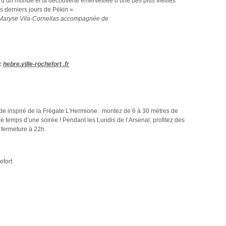
t d’un monde et la découverte émerveillée d’une des plus vieilles
Les derniers jours de Pékin ».
e Maryse Vila-Cornellas accompagnée de
 :
hebre.ville-rochefort .fr
e inspiré de la Frégate L’Hermione : montez de 6 à 30 mètres de
e temps d’une soirée ! Pendant les Lundis de l’Arsenal, profitez des
 fermeture à 22h.
efort