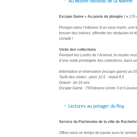
Au Musée national de la Marine
Escape Game « Au poste de plongée ! »
17h 
Plongés dans l’intérieur d’un sous-marin, une t
trouver des indices, affronter les obstacles et 
compté !
Visite des collections
Pendant les Lundis de l’Arsenal, le musée vous
d’une visite privilégiée des collections, dans
Information et réservation (escape game) au 0
Tarifs des visites : plein 10 € - réduit 8 €
Gratuit - de 26 ans
Escape Game : 75€/séance (entre 3 et 6 joueur
Lectures au potager du Roy
Service du Patrimoine de la ville de Rochefor
Offrez-vous un temps de pause sous le cerisier