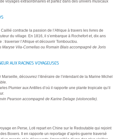
s de voyages extraordinaires et partez dans des univers musicaux
EDS
illié contracte la passion de l’Afrique à travers les livres de
ituteur du village. En 1816, il s’embarque à Rochefort et, dix ans
e : traverser l’Afrique et découvrir Tombouctou.
rs Maryse Vila-Cornellas ou Romain Blais accompagné de Joris
NNEUR AUX RACINES VOYAGEUSES
arseille, découvrez l’itinéraire de l’intendant de la Marine Michel
able.
es Plumier aux Antilles d’où il rapporte une plante tropicale qu’il
ur.
Kevin Pearson accompagné de Karine Delage (violoncelle).
voyage en Perse, Loti repart en Chine sur le Redoutable qui rejoint
 des Boxers. Il en rapporte un reportage d’après-guerre traversé