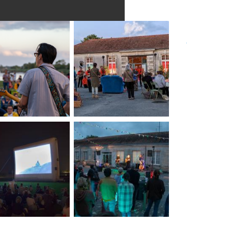
Les
animatio
payante