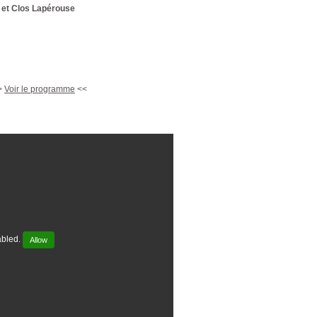
 et Clos Lapérouse
>
Voir le programme
<<
abled.
Allow