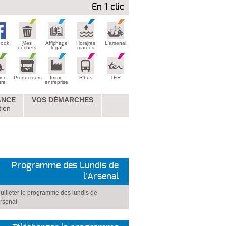
En 1 clic
book
Mes
Affichage
Horaires
L'arsenal
déchets
légal
marées
ace
Producteurs
Immo
R'bus
TER
ure
entreprise
ANCE
VOS DÉMARCHES
tion
Programme des Lundis de
l'Arsenal
uilleter le programme des lundis de
Arsenal